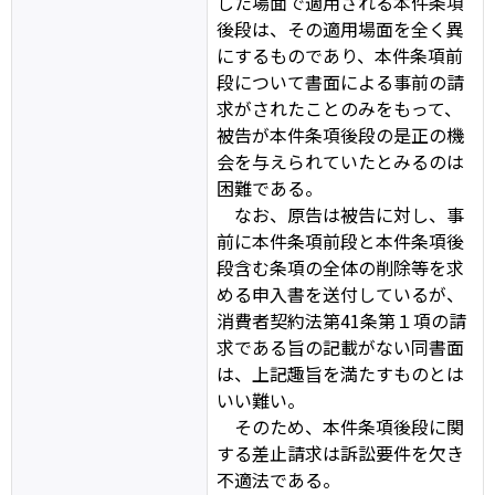
した場面で適用される本件条項
後段は、その適用場面を全く異
にするものであり、本件条項前
段について書面による事前の請
求がされたことのみをもって、
被告が本件条項後段の是正の機
会を与えられていたとみるのは
困難である。
なお、原告は被告に対し、事
前に本件条項前段と本件条項後
段含む条項の全体の削除等を求
める申入書を送付しているが、
消費者契約法第41条第１項の請
求である旨の記載がない同書面
は、上記趣旨を満たすものとは
いい難い。
そのため、本件条項後段に関
する差止請求は訴訟要件を欠き
不適法である。