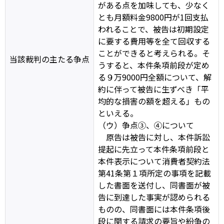
がある点を加味しても、少なく
とも月額料金9800円が1回支払
われることで、被告は初期設定
に要する費用等を全て回収する
ことができると考えられる。そ
当該裁判の主たる争点
うすると、本件条項前段が定め
る９万9000円全額について、解
約に伴って被告に生ずべき「平
均的な損害の額を超える」もの
といえる。
（ウ）争点③、④について
原告は被告に対し、本件訴訟
提起に先立って本件条項前段と
本件表示について消費者契約法
第41条第１項所定の事項を記載
した書面を送付し、同書面が被
告に到達した事実が認められる
ものの、同書面には本件条項後
段に関する請求の要旨や紛争の